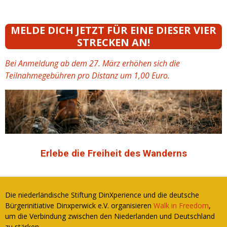
MELDE DICH JETZT FÜR EINE DIESER VIER
STRECKEN AN!
Bei Anmeldung ab dem 27. März erhöhen sich die
Teilnahmegebühren pro Distanz um 1,00 Euro.
Erlebe die Freiheit des Wanderns
Die niederländische Stiftung DinXperience und die deutsche
Bürgerinitiative Dinxperwick e.V. organisieren
Walk in Freedom
,
um die Verbindung zwischen den Niederlanden und Deutschland
zu stärken.